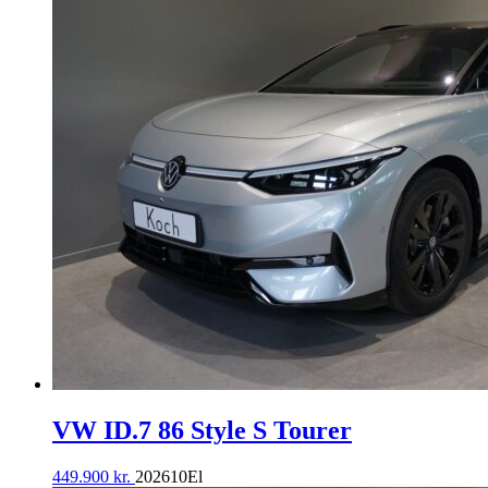
VW ID.7 86 Style S Tourer
449.900
kr.
2026
10
El