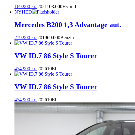
169.900
kr.
2021
103.000
Hybrid
NYHED
Mercedes B200 1,3 Advantage aut.
219.900
kr.
2019
69.000
Benzin
VW ID.7 86 Style S Tourer
454.900
kr.
2026
10
El
VW ID.7 86 Style S Tourer
454.900
kr.
2026
10
El