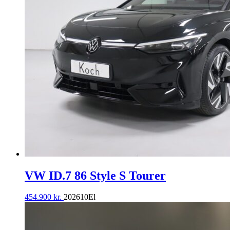
VW ID.7 86 Style S Tourer
454.900
kr.
2026
10
El