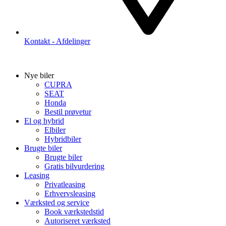
Kontakt - Afdelinger
Nye biler
CUPRA
SEAT
Honda
Bestil prøvetur
El og hybrid
Elbiler
Hybridbiler
Brugte biler
Brugte biler
Gratis bilvurdering
Leasing
Privatleasing
Erhvervsleasing
Værksted og service
Book værkstedstid
Autoriseret værksted