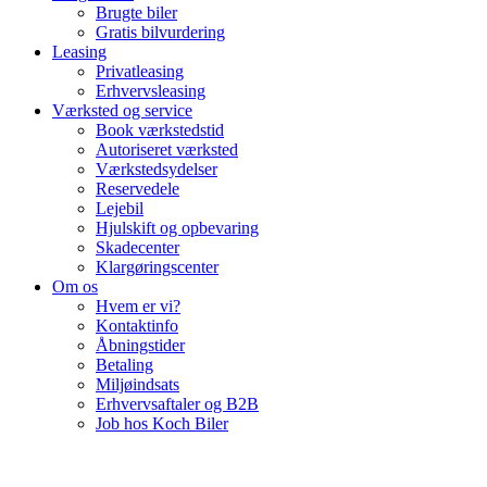
Brugte biler
Gratis bilvurdering
Leasing
Privatleasing
Erhvervsleasing
Værksted og service
Book værkstedstid
Autoriseret værksted
Værkstedsydelser
Reservedele
Lejebil
Hjulskift og opbevaring
Skadecenter
Klargøringscenter
Om os
Hvem er vi?
Kontaktinfo
Åbningstider
Betaling
Miljøindsats
Erhvervsaftaler og B2B
Job hos Koch Biler