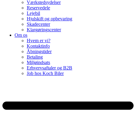
Værkstedsydelser
Reservedele
Lejebil
Hjulskift og opbevaring
Skadecenter
Klargøringscenter
Om os
Hvem er vi?
Kontaktinfo
Åbningstider
Betaling
Miljøindsats
Erhvervsaftaler og B2B
Job hos Koch Biler