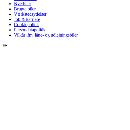
Nye biler
Brugte biler
Værkstedsydelser
Job & karriere
Cookiepolitik
Persondatapolitik
Vilkår ifm. låne- og udlejningsbiler