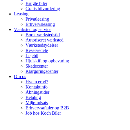
Brugte biler
Gratis bilvurdering
Leasing
Privatleasing
Erhvervsleasing
Værksted og service
Book værkstedstid
Autoriseret værksted
Værkstedsydelser
Reservedele
Lejebil
Hjulskift og opbevaring
Skadecenter
Klargøringscenter
Om os
Hvem er vi?
Kontaktinfo
Åbningstider
Betaling
Miljøindsats
Erhvervsaftaler og B2B
Job hos Koch Biler