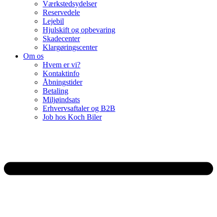
Værkstedsydelser
Reservedele
Lejebil
Hjulskift og opbevaring
Skadecenter
Klargøringscenter
Om os
Hvem er vi?
Kontaktinfo
Åbningstider
Betaling
Miljøindsats
Erhvervsaftaler og B2B
Job hos Koch Biler