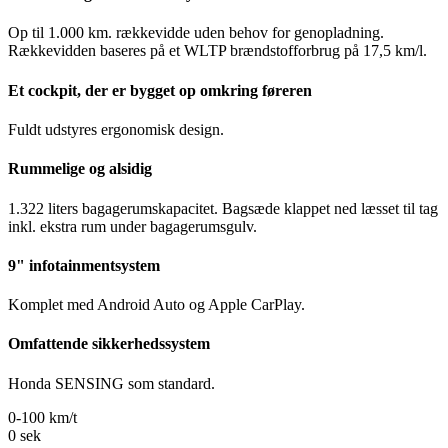
Op til 1.000 km. rækkevidde uden behov for genopladning.
Rækkevidden baseres på et WLTP brændstofforbrug på 17,5 km/l.
Et cockpit, der er bygget op omkring føreren
Fuldt udstyres ergonomisk design.
Rummelige og alsidig
1.322 liters bagagerumskapacitet. Bagsæde klappet ned læsset til tag
inkl. ekstra rum under bagagerumsgulv.
9" infotainmentsystem
Komplet med Android Auto og Apple CarPlay.
Omfattende sikkerhedssystem
Honda SENSING som standard.
0-100 km/t
0
sek