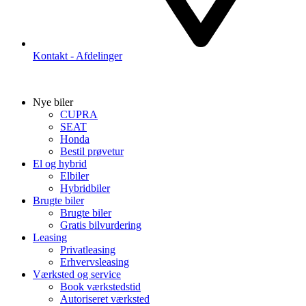
Kontakt - Afdelinger
Nye biler
CUPRA
SEAT
Honda
Bestil prøvetur
El og hybrid
Elbiler
Hybridbiler
Brugte biler
Brugte biler
Gratis bilvurdering
Leasing
Privatleasing
Erhvervsleasing
Værksted og service
Book værkstedstid
Autoriseret værksted