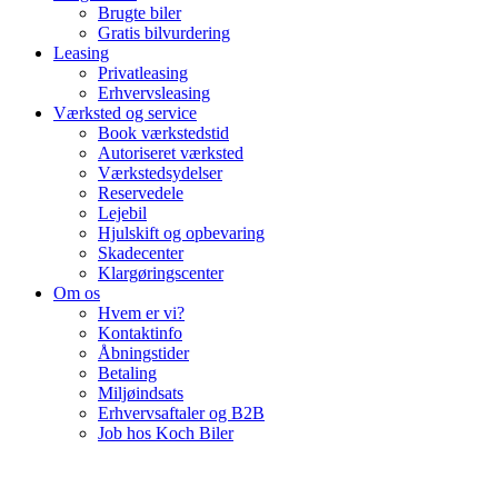
Brugte biler
Gratis bilvurdering
Leasing
Privatleasing
Erhvervsleasing
Værksted og service
Book værkstedstid
Autoriseret værksted
Værkstedsydelser
Reservedele
Lejebil
Hjulskift og opbevaring
Skadecenter
Klargøringscenter
Om os
Hvem er vi?
Kontaktinfo
Åbningstider
Betaling
Miljøindsats
Erhvervsaftaler og B2B
Job hos Koch Biler