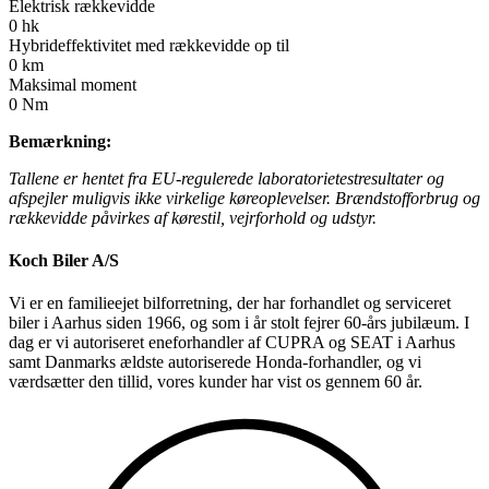
Elektrisk rækkevidde
0
hk
Hybrideffektivitet med rækkevidde op til
0
km
Maksimal moment
0
Nm
Bemærkning:
Tallene er hentet fra EU-regulerede laboratorietestresultater og
afspejler muligvis ikke virkelige køreoplevelser. Brændstofforbrug og
rækkevidde påvirkes af kørestil, vejrforhold og udstyr.
Koch Biler A/S
Vi er en familieejet bilforretning, der har forhandlet og serviceret
biler i Aarhus siden 1966, og som i år stolt fejrer 60-års jubilæum. I
dag er vi autoriseret eneforhandler af CUPRA og SEAT i Aarhus
samt Danmarks ældste autoriserede Honda-forhandler, og vi
værdsætter den tillid, vores kunder har vist os gennem 60 år.