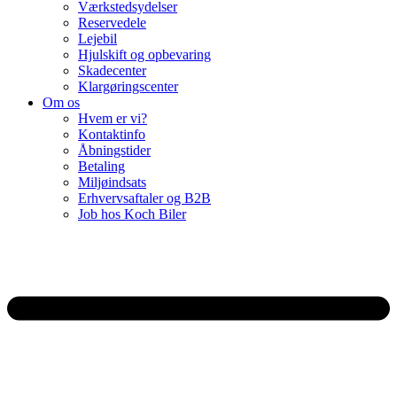
Værkstedsydelser
Reservedele
Lejebil
Hjulskift og opbevaring
Skadecenter
Klargøringscenter
Om os
Hvem er vi?
Kontaktinfo
Åbningstider
Betaling
Miljøindsats
Erhvervsaftaler og B2B
Job hos Koch Biler