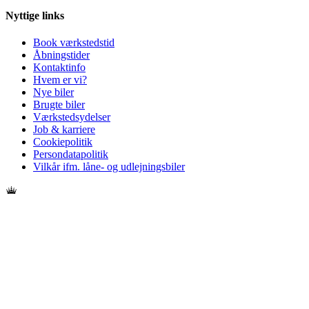
Nyttige links
Book værkstedstid
Åbningstider
Kontaktinfo
Hvem er vi?
Nye biler
Brugte biler
Værkstedsydelser
Job & karriere
Cookiepolitik
Persondatapolitik
Vilkår ifm. låne- og udlejningsbiler