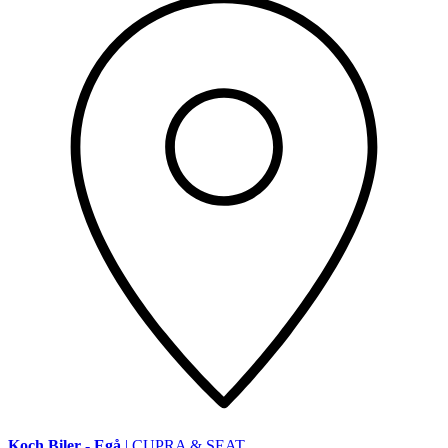
Koch Biler - Egå
| CUPRA & SEAT