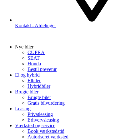
Kontakt - Afdelinger
Nye biler
CUPRA
SEAT
Honda
Bestil prøvetur
El og hybrid
Elbiler
Hybridbiler
Brugte biler
Brugte biler
Gratis bilvurdering
Leasing
Privatleasing
Erhvervsleasing
Værksted og service
Book værkstedstid
Autoriseret værksted