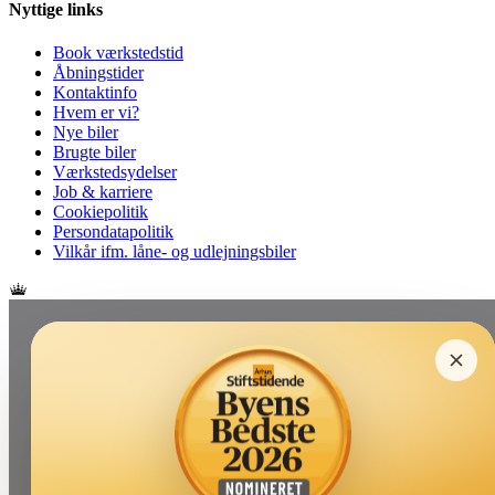
Nyttige links
Book værkstedstid
Åbningstider
Kontaktinfo
Hvem er vi?
Nye biler
Brugte biler
Værkstedsydelser
Job & karriere
Cookiepolitik
Persondatapolitik
Vilkår ifm. låne- og udlejningsbiler