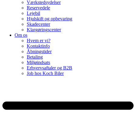
Værkstedsydelser
Reservedele
Lejebil
Hjulskift og opbevaring
Skadecenter
Klargøringscenter
Om os
Hvem er vi?
Kontaktinfo
Åbningstider
Betaling
Miljøindsats
Erhvervsaftaler og B2B
Job hos Koch Biler