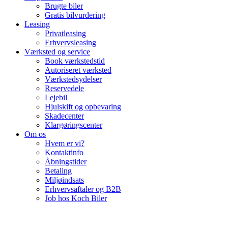
Brugte biler
Gratis bilvurdering
Leasing
Privatleasing
Erhvervsleasing
Værksted og service
Book værkstedstid
Autoriseret værksted
Værkstedsydelser
Reservedele
Lejebil
Hjulskift og opbevaring
Skadecenter
Klargøringscenter
Om os
Hvem er vi?
Kontaktinfo
Åbningstider
Betaling
Miljøindsats
Erhvervsaftaler og B2B
Job hos Koch Biler