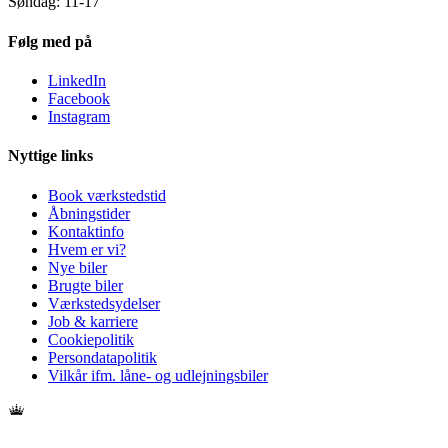
Søndag: 11-17
Følg med på
LinkedIn
Facebook
Instagram
Nyttige links
Book værkstedstid
Åbningstider
Kontaktinfo
Hvem er vi?
Nye biler
Brugte biler
Værkstedsydelser
Job & karriere
Cookiepolitik
Persondatapolitik
Vilkår ifm. låne- og udlejningsbiler