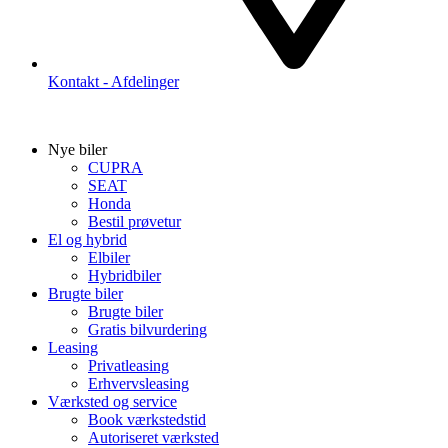
Kontakt - Afdelinger
Nye biler
CUPRA
SEAT
Honda
Bestil prøvetur
El og hybrid
Elbiler
Hybridbiler
Brugte biler
Brugte biler
Gratis bilvurdering
Leasing
Privatleasing
Erhvervsleasing
Værksted og service
Book værkstedstid
Autoriseret værksted