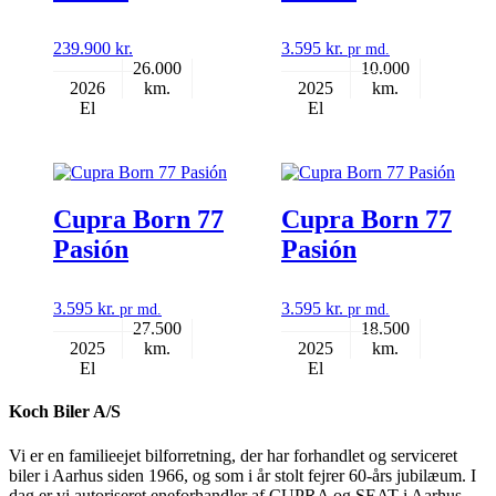
239.900
kr.
3.595
kr.
26.000
10.000
2026
2025
El
El
NYHED
NYHED
Cupra Born 77
Cupra Born 77
Pasión
Pasión
3.595
kr.
3.595
kr.
27.500
18.500
2025
2025
El
El
Koch Biler A/S
Vi er en familieejet bilforretning, der har forhandlet og serviceret
biler i Aarhus siden 1966, og som i år stolt fejrer 60-års jubilæum. I
dag er vi autoriseret eneforhandler af CUPRA og SEAT i Aarhus