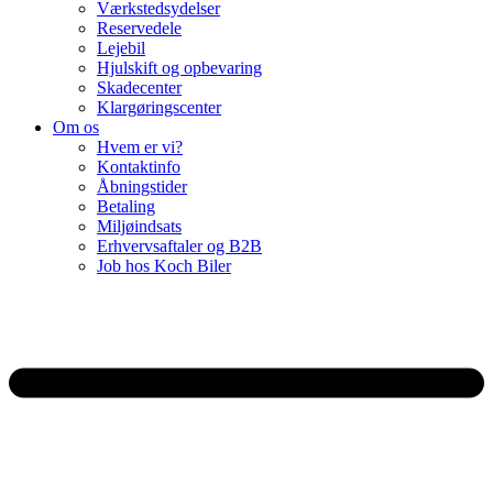
Værkstedsydelser
Reservedele
Lejebil
Hjulskift og opbevaring
Skadecenter
Klargøringscenter
Om os
Hvem er vi?
Kontaktinfo
Åbningstider
Betaling
Miljøindsats
Erhvervsaftaler og B2B
Job hos Koch Biler