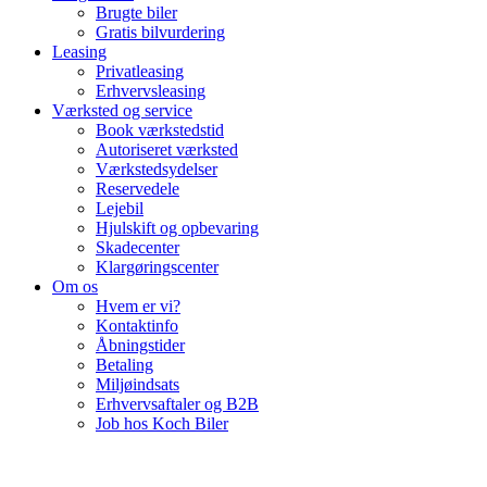
Brugte biler
Gratis bilvurdering
Leasing
Privatleasing
Erhvervsleasing
Værksted og service
Book værkstedstid
Autoriseret værksted
Værkstedsydelser
Reservedele
Lejebil
Hjulskift og opbevaring
Skadecenter
Klargøringscenter
Om os
Hvem er vi?
Kontaktinfo
Åbningstider
Betaling
Miljøindsats
Erhvervsaftaler og B2B
Job hos Koch Biler