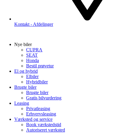
Kontakt - Afdelinger
Nye biler
CUPRA
SEAT
Honda
Bestil prøvetur
El og hybrid
Elbiler
Hybridbiler
Brugte biler
Brugte biler
Gratis bilvurdering
Leasing
Privatleasing
Erhvervsleasing
Værksted og service
Book værkstedstid
Autoriseret værksted