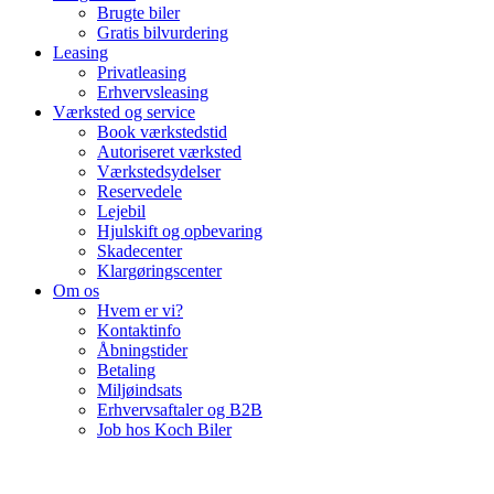
Brugte biler
Gratis bilvurdering
Leasing
Privatleasing
Erhvervsleasing
Værksted og service
Book værkstedstid
Autoriseret værksted
Værkstedsydelser
Reservedele
Lejebil
Hjulskift og opbevaring
Skadecenter
Klargøringscenter
Om os
Hvem er vi?
Kontaktinfo
Åbningstider
Betaling
Miljøindsats
Erhvervsaftaler og B2B
Job hos Koch Biler