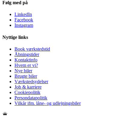
Følg med på
LinkedIn
Facebook
Instagram
Nyttige links
Book værkstedstid
Åbningstider
Kontaktinfo
Hvem er vi?
Nye biler
Brugte biler
Værkstedsydelser
Job & karriere
Cookiepolitik
Persondatapolitik
Vilkår ifm. låne- og udlejningsbiler