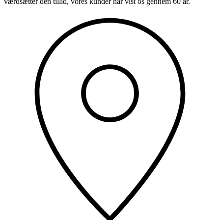
værdsætter den tillid, vores kunder har vist os gennem 60 år.