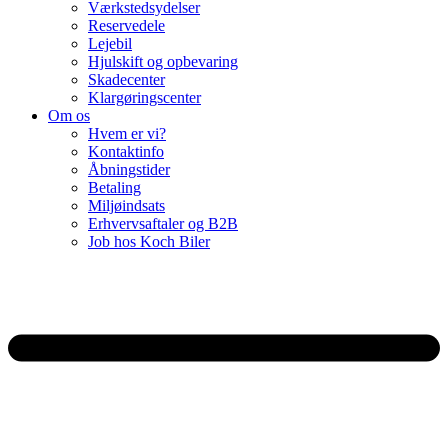
Værkstedsydelser
Reservedele
Lejebil
Hjulskift og opbevaring
Skadecenter
Klargøringscenter
Om os
Hvem er vi?
Kontaktinfo
Åbningstider
Betaling
Miljøindsats
Erhvervsaftaler og B2B
Job hos Koch Biler