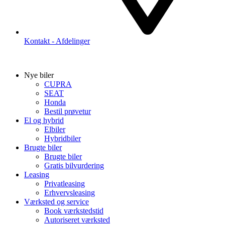
Kontakt - Afdelinger
Nye biler
CUPRA
SEAT
Honda
Bestil prøvetur
El og hybrid
Elbiler
Hybridbiler
Brugte biler
Brugte biler
Gratis bilvurdering
Leasing
Privatleasing
Erhvervsleasing
Værksted og service
Book værkstedstid
Autoriseret værksted