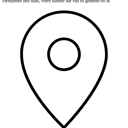
værdsætter den tillid, vores kunder har vist os gennem 60 år.