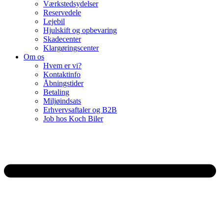
Værkstedsydelser
Reservedele
Lejebil
Hjulskift og opbevaring
Skadecenter
Klargøringscenter
Om os
Hvem er vi?
Kontaktinfo
Åbningstider
Betaling
Miljøindsats
Erhvervsaftaler og B2B
Job hos Koch Biler