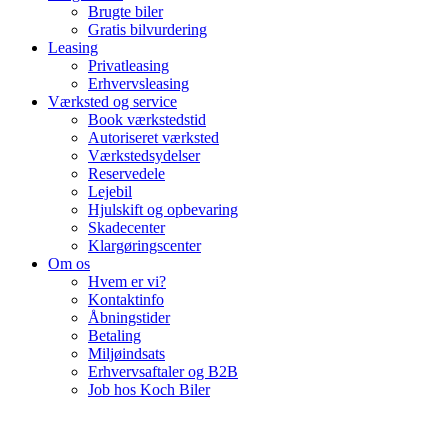
Brugte biler
Gratis bilvurdering
Leasing
Privatleasing
Erhvervsleasing
Værksted og service
Book værkstedstid
Autoriseret værksted
Værkstedsydelser
Reservedele
Lejebil
Hjulskift og opbevaring
Skadecenter
Klargøringscenter
Om os
Hvem er vi?
Kontaktinfo
Åbningstider
Betaling
Miljøindsats
Erhvervsaftaler og B2B
Job hos Koch Biler