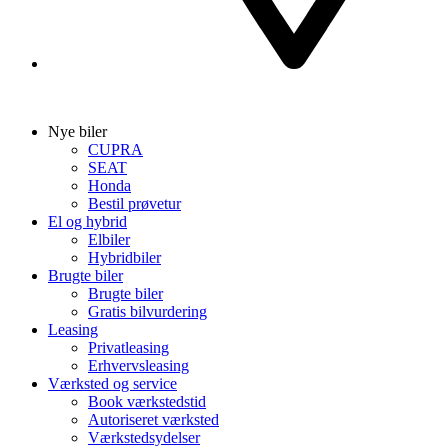
Nye biler
CUPRA
SEAT
Honda
Bestil prøvetur
El og hybrid
Elbiler
Hybridbiler
Brugte biler
Brugte biler
Gratis bilvurdering
Leasing
Privatleasing
Erhvervsleasing
Værksted og service
Book værkstedstid
Autoriseret værksted
Værkstedsydelser