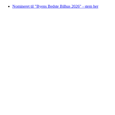
Videre
Nomineret til "Byens Bedste Bilhus 2026" - stem her
til
indhold