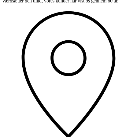
værdsætter den tillid, vores kunder har vist os gennem 60 år.