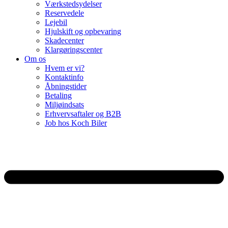
Værkstedsydelser
Reservedele
Lejebil
Hjulskift og opbevaring
Skadecenter
Klargøringscenter
Om os
Hvem er vi?
Kontaktinfo
Åbningstider
Betaling
Miljøindsats
Erhvervsaftaler og B2B
Job hos Koch Biler