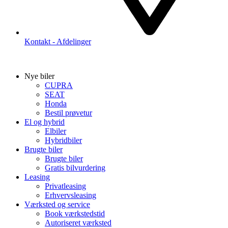
Kontakt - Afdelinger
Nye biler
CUPRA
SEAT
Honda
Bestil prøvetur
El og hybrid
Elbiler
Hybridbiler
Brugte biler
Brugte biler
Gratis bilvurdering
Leasing
Privatleasing
Erhvervsleasing
Værksted og service
Book værkstedstid
Autoriseret værksted