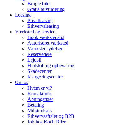
Brugte biler
Gratis bilvurdering
Leasing
Privatleasing
Erhvervsleasing
Værksted og service
Book værkstedstid
Autoriseret værksted
Værkstedsydelser
Reservedele
Lejebil
Hjulskift og opbevaring
Skadecenter
Klargøringscenter
Om os
Hvem er vi?
Kontaktinfo
Åbningstider
Betaling
Miljøindsats
Erhvervsaftaler og B2B
Job hos Koch Biler