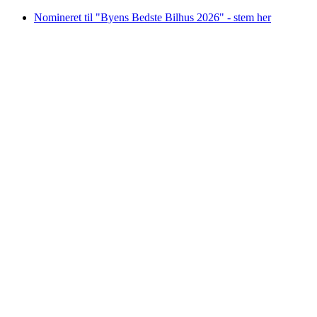
Videre
Nomineret til "Byens Bedste Bilhus 2026" - stem her
til
indhold