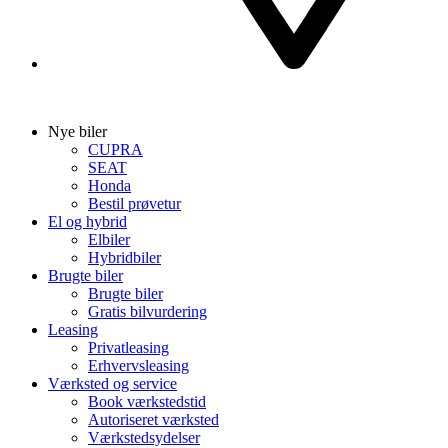
Nye biler
CUPRA
SEAT
Honda
Bestil prøvetur
El og hybrid
Elbiler
Hybridbiler
Brugte biler
Brugte biler
Gratis bilvurdering
Leasing
Privatleasing
Erhvervsleasing
Værksted og service
Book værkstedstid
Autoriseret værksted
Værkstedsydelser