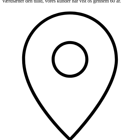
værdsætter den tillid, vores kunder har vist os gennem 60 år.