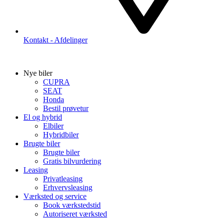
Kontakt - Afdelinger
Nye biler
CUPRA
SEAT
Honda
Bestil prøvetur
El og hybrid
Elbiler
Hybridbiler
Brugte biler
Brugte biler
Gratis bilvurdering
Leasing
Privatleasing
Erhvervsleasing
Værksted og service
Book værkstedstid
Autoriseret værksted