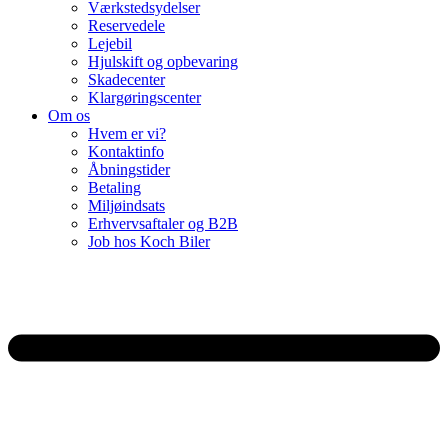
Værkstedsydelser
Reservedele
Lejebil
Hjulskift og opbevaring
Skadecenter
Klargøringscenter
Om os
Hvem er vi?
Kontaktinfo
Åbningstider
Betaling
Miljøindsats
Erhvervsaftaler og B2B
Job hos Koch Biler