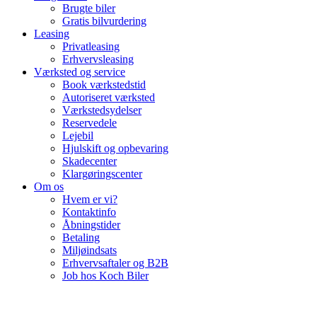
Brugte biler
Gratis bilvurdering
Leasing
Privatleasing
Erhvervsleasing
Værksted og service
Book værkstedstid
Autoriseret værksted
Værkstedsydelser
Reservedele
Lejebil
Hjulskift og opbevaring
Skadecenter
Klargøringscenter
Om os
Hvem er vi?
Kontaktinfo
Åbningstider
Betaling
Miljøindsats
Erhvervsaftaler og B2B
Job hos Koch Biler