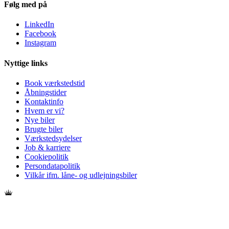
Følg med på
LinkedIn
Facebook
Instagram
Nyttige links
Book værkstedstid
Åbningstider
Kontaktinfo
Hvem er vi?
Nye biler
Brugte biler
Værkstedsydelser
Job & karriere
Cookiepolitik
Persondatapolitik
Vilkår ifm. låne- og udlejningsbiler