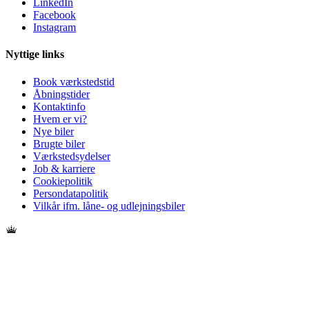
LinkedIn
Facebook
Instagram
Nyttige links
Book værkstedstid
Åbningstider
Kontaktinfo
Hvem er vi?
Nye biler
Brugte biler
Værkstedsydelser
Job & karriere
Cookiepolitik
Persondatapolitik
Vilkår ifm. låne- og udlejningsbiler