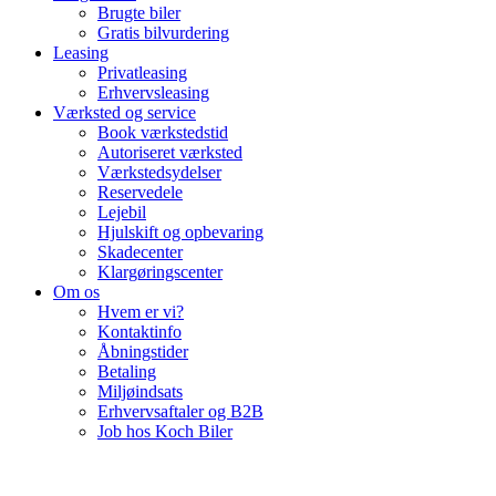
Brugte biler
Gratis bilvurdering
Leasing
Privatleasing
Erhvervsleasing
Værksted og service
Book værkstedstid
Autoriseret værksted
Værkstedsydelser
Reservedele
Lejebil
Hjulskift og opbevaring
Skadecenter
Klargøringscenter
Om os
Hvem er vi?
Kontaktinfo
Åbningstider
Betaling
Miljøindsats
Erhvervsaftaler og B2B
Job hos Koch Biler