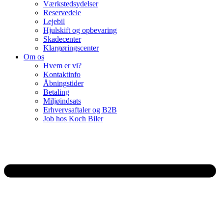
Værkstedsydelser
Reservedele
Lejebil
Hjulskift og opbevaring
Skadecenter
Klargøringscenter
Om os
Hvem er vi?
Kontaktinfo
Åbningstider
Betaling
Miljøindsats
Erhvervsaftaler og B2B
Job hos Koch Biler