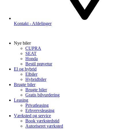
Kontakt - Afdelinger
Nye biler
CUPRA
SEAT
Honda
Bestil prøvetur
El og hybrid
Elbiler
Hybridbiler
Brugte biler
Brugte biler
Gratis bilvurdering
Leasing
Privatleasing
Erhvervsleasing
Værksted og service
Book værkstedstid
Autoriseret værksted