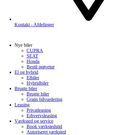
Kontakt - Afdelinger
Nye biler
CUPRA
SEAT
Honda
Bestil prøvetur
El og hybrid
Elbiler
Hybridbiler
Brugte biler
Brugte biler
Gratis bilvurdering
Leasing
Privatleasing
Erhvervsleasing
Værksted og service
Book værkstedstid
Autoriseret værksted