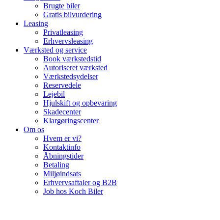
Brugte biler
Gratis bilvurdering
Leasing
Privatleasing
Erhvervsleasing
Værksted og service
Book værkstedstid
Autoriseret værksted
Værkstedsydelser
Reservedele
Lejebil
Hjulskift og opbevaring
Skadecenter
Klargøringscenter
Om os
Hvem er vi?
Kontaktinfo
Åbningstider
Betaling
Miljøindsats
Erhvervsaftaler og B2B
Job hos Koch Biler