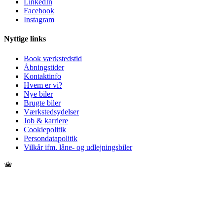
LinkedIn
Facebook
Instagram
Nyttige links
Book værkstedstid
Åbningstider
Kontaktinfo
Hvem er vi?
Nye biler
Brugte biler
Værkstedsydelser
Job & karriere
Cookiepolitik
Persondatapolitik
Vilkår ifm. låne- og udlejningsbiler