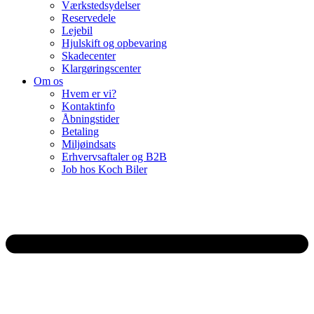
Værkstedsydelser
Reservedele
Lejebil
Hjulskift og opbevaring
Skadecenter
Klargøringscenter
Om os
Hvem er vi?
Kontaktinfo
Åbningstider
Betaling
Miljøindsats
Erhvervsaftaler og B2B
Job hos Koch Biler