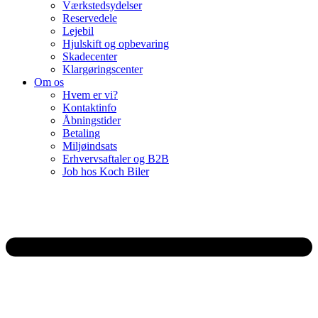
Værkstedsydelser
Reservedele
Lejebil
Hjulskift og opbevaring
Skadecenter
Klargøringscenter
Om os
Hvem er vi?
Kontaktinfo
Åbningstider
Betaling
Miljøindsats
Erhvervsaftaler og B2B
Job hos Koch Biler