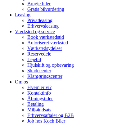
Brugte biler
Gratis bilvurdering
Leasing
Privatleasing
Erhvervsleasing
Værksted og service
Book værkstedstid
Autoriseret værksted
Værkstedsydelser
Reservedele
Lejebil
Hjulskift og opbevaring
Skadecenter
Klargøringscenter
Om os
Hvem er vi?
Kontaktinfo
Åbningstider
Betaling
Miljøindsats
Erhvervsaftaler og B2B
Job hos Koch Biler