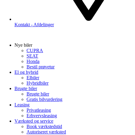
Kontakt - Afdelinger
Nye biler
CUPRA
SEAT
Honda
Bestil prøvetur
El og hybrid
Elbiler
Hybridbiler
Brugte biler
Brugte biler
Gratis bilvurdering
Leasing
Privatleasing
Erhvervsleasing
Værksted og service
Book værkstedstid
Autoriseret værksted