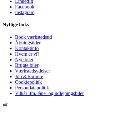
LinkedIn
Facebook
Instagram
Nyttige links
Book værkstedstid
Åbningstider
Kontaktinfo
Hvem er vi?
Nye biler
Brugte biler
Værkstedsydelser
Job & karriere
Cookiepolitik
Persondatapolitik
Vilkår ifm. låne- og udlejningsbiler