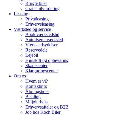
Brugte biler
Gratis bilvurdering
Leasing
Privatleasing
Erhvervsleasing
Værksted og service
Book værkstedstid
Autoriseret værksted
Værkstedsydelser
Reservedele
Lejebil
Hjulskift og opbevaring
Skadecenter
Klargøringscenter
Om os
Hvem er vi?
Kontaktinfo
Åbningstider
Betaling
Miljøindsats
Erhvervsaftaler og B2B
Job hos Koch Biler