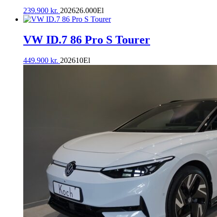
239.900
kr.
2026
26.000
El
VW ID.7 86 Pro S Tourer
449.900
kr.
2026
10
El