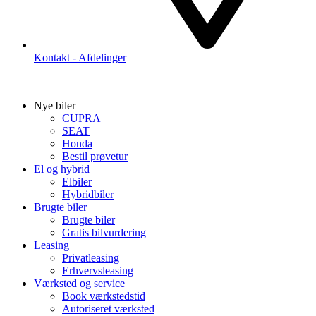
Kontakt - Afdelinger
Nye biler
CUPRA
SEAT
Honda
Bestil prøvetur
El og hybrid
Elbiler
Hybridbiler
Brugte biler
Brugte biler
Gratis bilvurdering
Leasing
Privatleasing
Erhvervsleasing
Værksted og service
Book værkstedstid
Autoriseret værksted