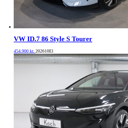
VW ID.7 86 Style S Tourer
454.900
kr.
2026
10
El