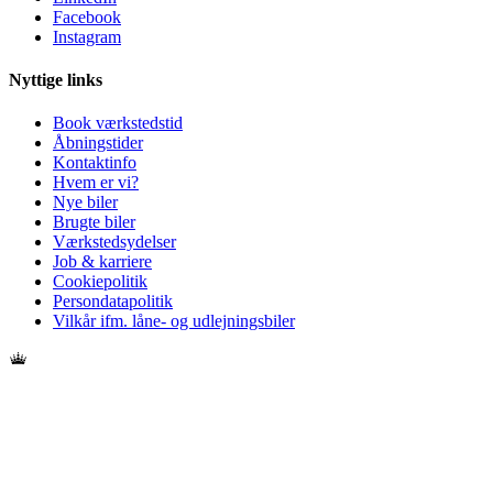
Facebook
Instagram
Nyttige links
Book værkstedstid
Åbningstider
Kontaktinfo
Hvem er vi?
Nye biler
Brugte biler
Værkstedsydelser
Job & karriere
Cookiepolitik
Persondatapolitik
Vilkår ifm. låne- og udlejningsbiler