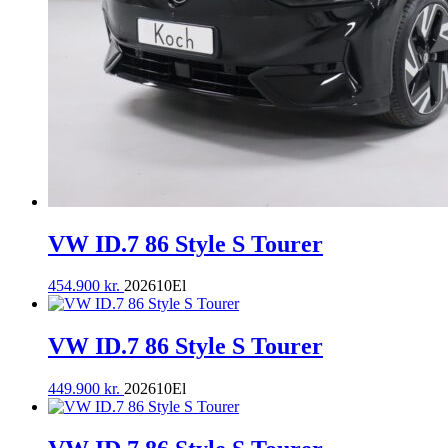
VW ID.7 86 Style S Tourer
454.900
kr.
2026
10
El
VW ID.7 86 Style S Tourer
449.900
kr.
2026
10
El