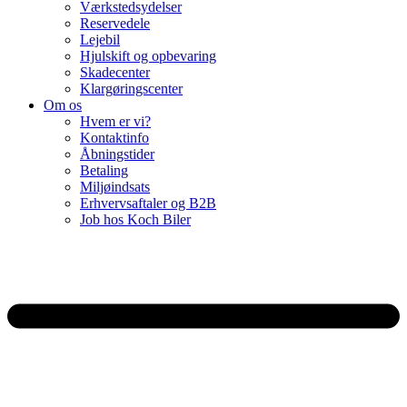
Værkstedsydelser
Reservedele
Lejebil
Hjulskift og opbevaring
Skadecenter
Klargøringscenter
Om os
Hvem er vi?
Kontaktinfo
Åbningstider
Betaling
Miljøindsats
Erhvervsaftaler og B2B
Job hos Koch Biler