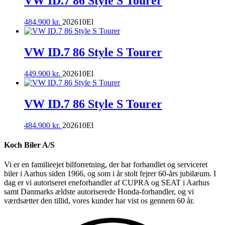
VW ID.7 86 Style S Tourer
484.900
kr.
2026
10
El
VW ID.7 86 Style S Tourer
449.900
kr.
2026
10
El
VW ID.7 86 Style S Tourer
484.900
kr.
2026
10
El
Koch Biler A/S
Vi er en familieejet bilforretning, der har forhandlet og serviceret
biler i Aarhus siden 1966, og som i år stolt fejrer 60-års jubilæum. I
dag er vi autoriseret eneforhandler af CUPRA og SEAT i Aarhus
samt Danmarks ældste autoriserede Honda-forhandler, og vi
værdsætter den tillid, vores kunder har vist os gennem 60 år.