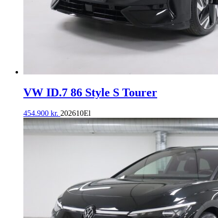
VW ID.7 86 Style S Tourer
454.900
kr.
2026
10
El