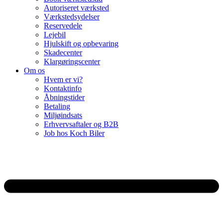
Autoriseret værksted
Værkstedsydelser
Reservedele
Lejebil
Hjulskift og opbevaring
Skadecenter
Klargøringscenter
Om os
Hvem er vi?
Kontaktinfo
Åbningstider
Betaling
Miljøindsats
Erhvervsaftaler og B2B
Job hos Koch Biler