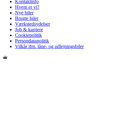
Kontaktinfo
Hvem er vi?
Nye biler
Brugte biler
Værkstedsydelser
Job & karriere
Cookiepolitik
Persondatapolitik
Vilkår ifm. låne- og udlejningsbiler