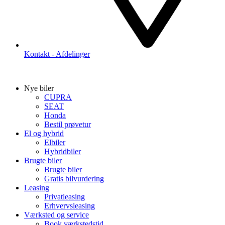
Kontakt - Afdelinger
Nye biler
CUPRA
SEAT
Honda
Bestil prøvetur
El og hybrid
Elbiler
Hybridbiler
Brugte biler
Brugte biler
Gratis bilvurdering
Leasing
Privatleasing
Erhvervsleasing
Værksted og service
Book værkstedstid