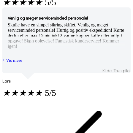
★
★
★
★
★
5/5
Venlig og meget serviceminded personale!
Skulle have en simpel sikring skiftet. Venlig og meget
serviceminded personale! Hurtig og positiv ekspedition! Kørte
derfra efter max 15min inkl 2 varme kopper kaffe efter udført
opgave! Skøn oplevelse! Fantastisk kundeservice! Kommer
igen!
+ Vis mere
Kilde: Trustpilot
Lars
★
★
★
★
★
5/5