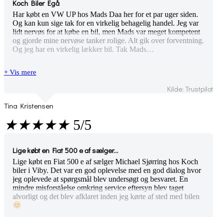
Koch Biler Egå
Har købt en VW UP hos Mads Daa her for et par uger siden.
Og kan kun sige tak for en virkelig behagelig handel. Jeg var
lidt nervøs for at købe en bil, men Mads var meget kompetent
og gjorde mine nervøse tanker rolige. Alt gik over forventning.
Og jeg har en virkelig lækker bil. Tak Mads…
+ Vis mere
Kilde: Trustpilot
Tina Kristensen
★
★
★
★
★
5/5
Lige købt en Fiat 500 e af sælger...
Lige købt en Fiat 500 e af sælger Michael Sjørring hos Koch
biler i Viby. Det var en god oplevelse med en god dialog hvor
jeg oplevede at spørgsmål blev undersøgt og besvaret. En
mindre misforståelse omkring service eftersyn blev taget
alvorligt og det blev afklaret inden jeg kørte af sted med bilen