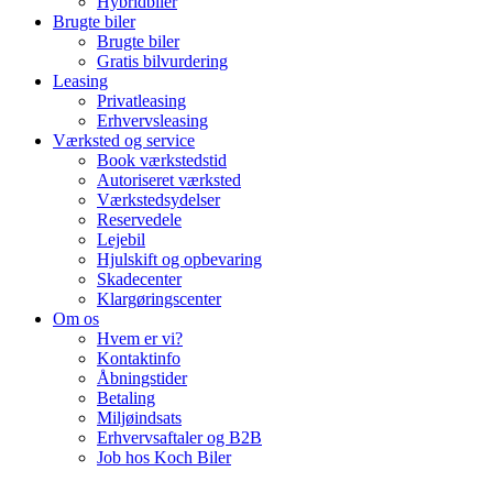
Hybridbiler
Brugte biler
Brugte biler
Gratis bilvurdering
Leasing
Privatleasing
Erhvervsleasing
Værksted og service
Book værkstedstid
Autoriseret værksted
Værkstedsydelser
Reservedele
Lejebil
Hjulskift og opbevaring
Skadecenter
Klargøringscenter
Om os
Hvem er vi?
Kontaktinfo
Åbningstider
Betaling
Miljøindsats
Erhvervsaftaler og B2B
Job hos Koch Biler