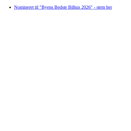
Videre
Nomineret til "Byens Bedste Bilhus 2026" - stem her
til
indhold