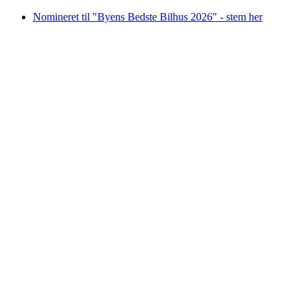
Videre
Nomineret til "Byens Bedste Bilhus 2026" - stem her
til
indhold