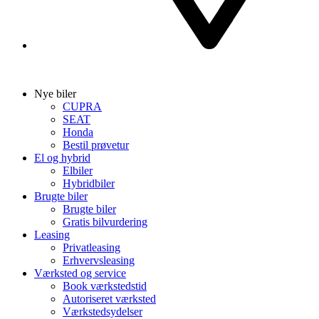
Nye biler
CUPRA
SEAT
Honda
Bestil prøvetur
El og hybrid
Elbiler
Hybridbiler
Brugte biler
Brugte biler
Gratis bilvurdering
Leasing
Privatleasing
Erhvervsleasing
Værksted og service
Book værkstedstid
Autoriseret værksted
Værkstedsydelser