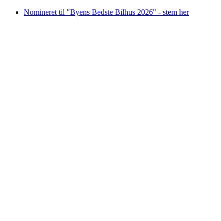
Videre
Nomineret til "Byens Bedste Bilhus 2026" - stem her
til
indhold