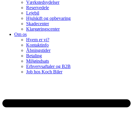
Værkstedsydelser
Reservedele
Lejebil
Hjulskift og opbevaring
Skadecenter
Klargøringscenter
Om os
Hvem er vi?
Kontaktinfo
Åbningstider
Betaling
Miljøindsats
Erhvervsaftaler og B2B
Job hos Koch Biler