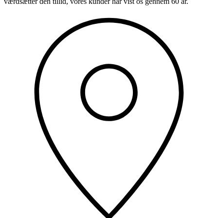
værdsætter den tillid, vores kunder har vist os gennem 60 år.