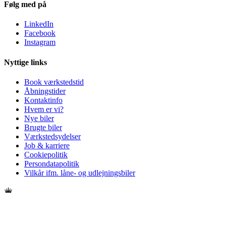
Følg med på
LinkedIn
Facebook
Instagram
Nyttige links
Book værkstedstid
Åbningstider
Kontaktinfo
Hvem er vi?
Nye biler
Brugte biler
Værkstedsydelser
Job & karriere
Cookiepolitik
Persondatapolitik
Vilkår ifm. låne- og udlejningsbiler