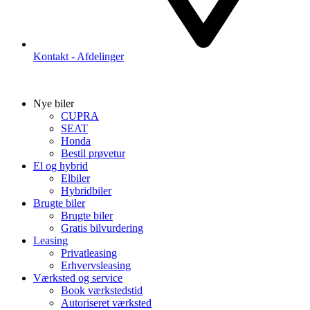
Kontakt - Afdelinger
Nye biler
CUPRA
SEAT
Honda
Bestil prøvetur
El og hybrid
Elbiler
Hybridbiler
Brugte biler
Brugte biler
Gratis bilvurdering
Leasing
Privatleasing
Erhvervsleasing
Værksted og service
Book værkstedstid
Autoriseret værksted