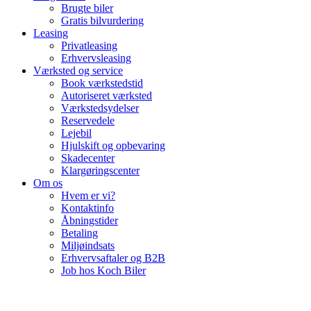
Brugte biler
Gratis bilvurdering
Leasing
Privatleasing
Erhvervsleasing
Værksted og service
Book værkstedstid
Autoriseret værksted
Værkstedsydelser
Reservedele
Lejebil
Hjulskift og opbevaring
Skadecenter
Klargøringscenter
Om os
Hvem er vi?
Kontaktinfo
Åbningstider
Betaling
Miljøindsats
Erhvervsaftaler og B2B
Job hos Koch Biler