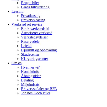
Brugte biler
Gratis bilvurdering
Leasing
Privatleasing
Erhvervsleasing
Værksted og service
Book værkstedstid
Autoriseret værksted
Værkstedsydelser
Reservedele
Lejebil
Hjulskift og opbevaring
Skadecenter
Klargøringscenter
Om os
Hvem er vi?
Kontaktinfo
Åbningstider
Betaling
Miljøindsats
Erhvervsaftaler og B2B
Job hos Koch Biler