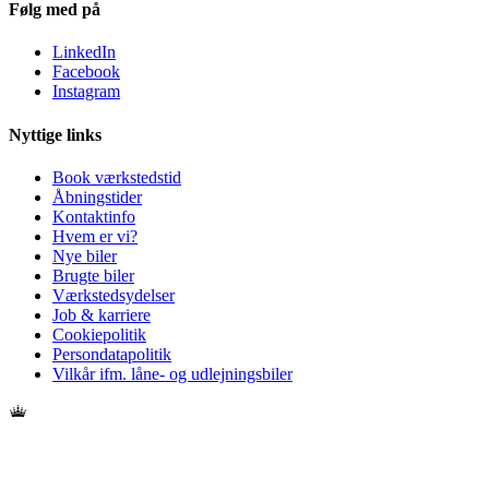
Følg med på
LinkedIn
Facebook
Instagram
Nyttige links
Book værkstedstid
Åbningstider
Kontaktinfo
Hvem er vi?
Nye biler
Brugte biler
Værkstedsydelser
Job & karriere
Cookiepolitik
Persondatapolitik
Vilkår ifm. låne- og udlejningsbiler