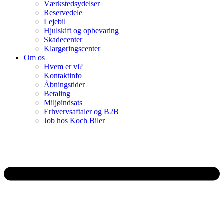
Værkstedsydelser
Reservedele
Lejebil
Hjulskift og opbevaring
Skadecenter
Klargøringscenter
Om os
Hvem er vi?
Kontaktinfo
Åbningstider
Betaling
Miljøindsats
Erhvervsaftaler og B2B
Job hos Koch Biler