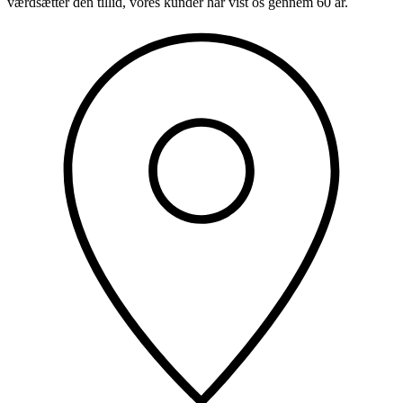
værdsætter den tillid, vores kunder har vist os gennem 60 år.