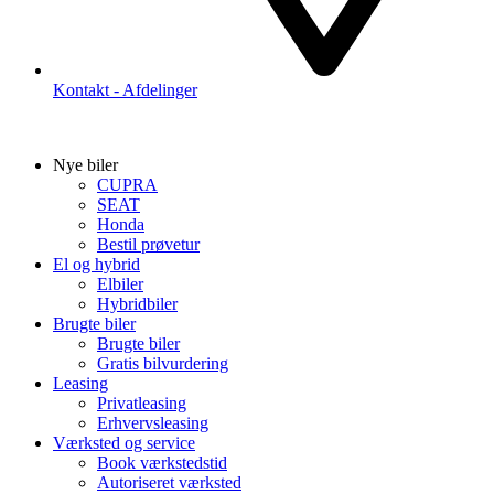
Kontakt - Afdelinger
Nye biler
CUPRA
SEAT
Honda
Bestil prøvetur
El og hybrid
Elbiler
Hybridbiler
Brugte biler
Brugte biler
Gratis bilvurdering
Leasing
Privatleasing
Erhvervsleasing
Værksted og service
Book værkstedstid
Autoriseret værksted