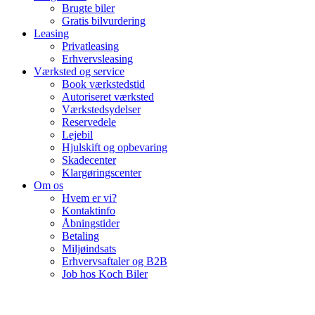
Brugte biler
Gratis bilvurdering
Leasing
Privatleasing
Erhvervsleasing
Værksted og service
Book værkstedstid
Autoriseret værksted
Værkstedsydelser
Reservedele
Lejebil
Hjulskift og opbevaring
Skadecenter
Klargøringscenter
Om os
Hvem er vi?
Kontaktinfo
Åbningstider
Betaling
Miljøindsats
Erhvervsaftaler og B2B
Job hos Koch Biler