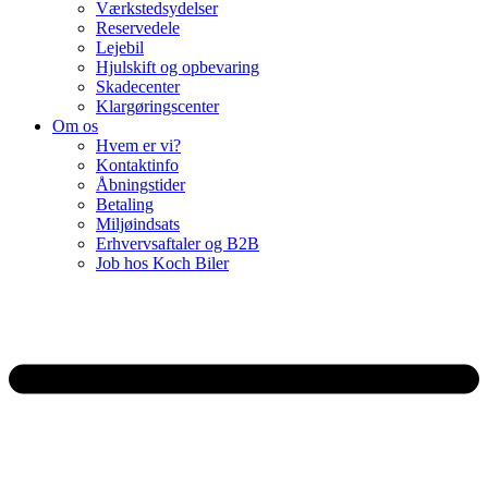
Værkstedsydelser
Reservedele
Lejebil
Hjulskift og opbevaring
Skadecenter
Klargøringscenter
Om os
Hvem er vi?
Kontaktinfo
Åbningstider
Betaling
Miljøindsats
Erhvervsaftaler og B2B
Job hos Koch Biler