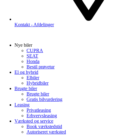
Kontakt - Afdelinger
Nye biler
CUPRA
SEAT
Honda
Bestil prøvetur
El og hybrid
Elbiler
Hybridbiler
Brugte biler
Brugte biler
Gratis bilvurdering
Leasing
Privatleasing
Erhvervsleasing
Værksted og service
Book værkstedstid
Autoriseret værksted