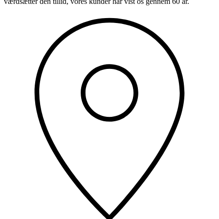
værdsætter den tillid, vores kunder har vist os gennem 60 år.