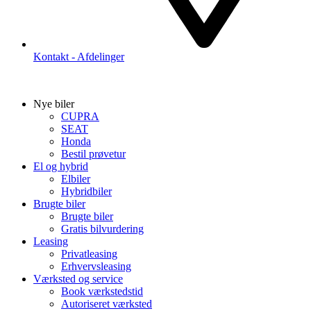
Kontakt - Afdelinger
Nye biler
CUPRA
SEAT
Honda
Bestil prøvetur
El og hybrid
Elbiler
Hybridbiler
Brugte biler
Brugte biler
Gratis bilvurdering
Leasing
Privatleasing
Erhvervsleasing
Værksted og service
Book værkstedstid
Autoriseret værksted