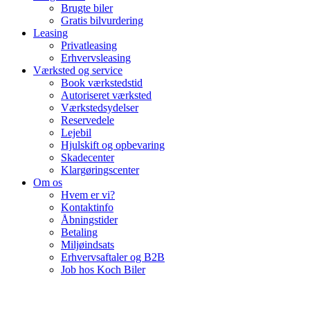
Brugte biler
Gratis bilvurdering
Leasing
Privatleasing
Erhvervsleasing
Værksted og service
Book værkstedstid
Autoriseret værksted
Værkstedsydelser
Reservedele
Lejebil
Hjulskift og opbevaring
Skadecenter
Klargøringscenter
Om os
Hvem er vi?
Kontaktinfo
Åbningstider
Betaling
Miljøindsats
Erhvervsaftaler og B2B
Job hos Koch Biler