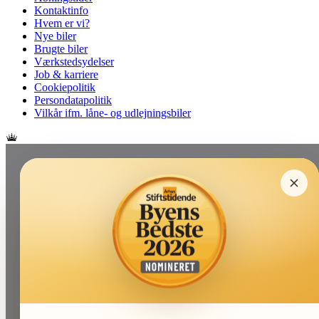
Kontaktinfo
Hvem er vi?
Nye biler
Brugte biler
Værkstedsydelser
Job & karriere
Cookiepolitik
Persondatapolitik
Vilkår ifm. låne- og udlejningsbiler