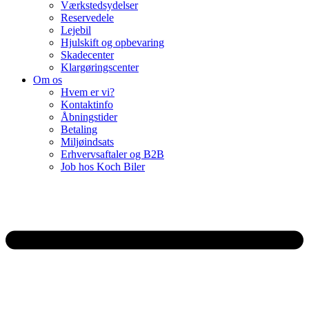
Værkstedsydelser
Reservedele
Lejebil
Hjulskift og opbevaring
Skadecenter
Klargøringscenter
Om os
Hvem er vi?
Kontaktinfo
Åbningstider
Betaling
Miljøindsats
Erhvervsaftaler og B2B
Job hos Koch Biler