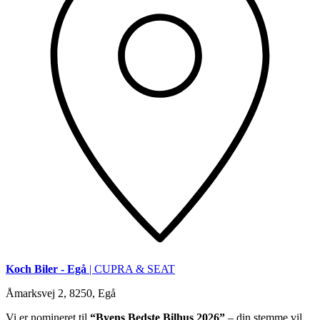
Koch Biler - Egå
| CUPRA & SEAT
Åmarksvej 2, 8250, Egå
Vi er nomineret til
“Byens Bedste Bilhus 2026”
– din stemme vil